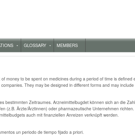
ATIONS
GLOSSARY
MEMBERS
Untermenü
Untermenü
für
für
„Publications“
„Glossary“
of money to be spent on medicines during a period of time is defined
d companies. They may be designed in different forms and may include f
nes bestimmten Zeitraumes. Arzneimittelbugdet können sich an die Zahl
en (z.B. Ärzte/Ärztinnen) oder pharmazeutische Unternehmen richten.
ttelbudgets auch mit finanziellen Anreizen verknüpft werden.
entos un periodo de tiempo fijado a priori.