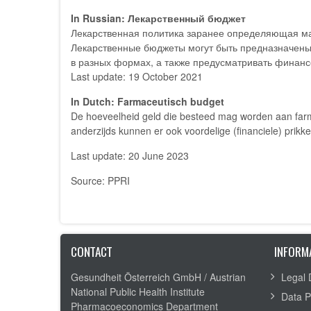
In Russian: Лекарственный бюджет
Лекарственная политика заранее определяющая мак
Лекарственные бюджеты могут быть предназначены 
в разных формах, а также предусматривать финанс
Last update: 19 October 2021
In Dutch: Farmaceutisch budget
De hoeveelheid geld die besteed mag worden aan farm
anderzijds kunnen er ook voordelige (financiele) prikk
Last update: 20 June 2023
Source: PPRI
CONTACT
INFORM
Gesundheit Österreich GmbH /
Austrian
Legal 
National Public Health Institute
Data P
Pharmacoeconomics Department