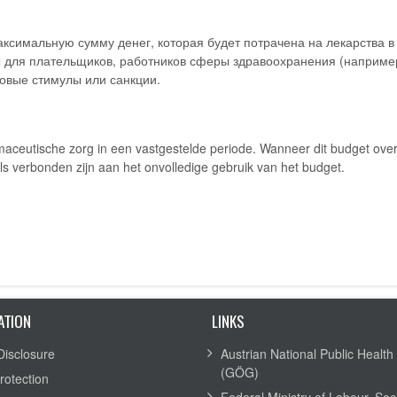
симальную сумму денег, которая будет потрачена на лекарства в
для плательщиков, работников сферы здравоохранения (например,
овые стимулы или санкции.
aceutische zorg in een vastgestelde periode. Wanneer dit budget over
els verbonden zijn aan het onvolledige gebruik van het budget.
ATION
LINKS
Disclosure
Austrian National Public Health 
(GÖG)
rotection