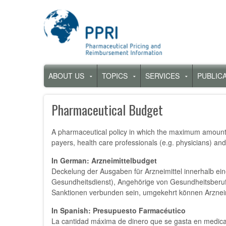
Skip
to
main
content
Hauptnavigation
ABOUT US
TOPICS
SERVICES
PUBLIC
Untermenü
Untermenü
Untermenü
für
für
für
„About
„Topics“
„Services“
Pharmaceutical Budget
us“
A pharmaceutical policy in which the maximum amount 
payers, health care professionals (e.g. physicians) an
In German: Arzneimittelbudget
Deckelung der Ausgaben für Arzneimittel innerhalb ei
Gesundheitsdienst), Angehörige von Gesundheitsberuf
Sanktionen verbunden sein, umgekehrt können Arzneimi
In Spanish: Presupuesto Farmacéutico
La cantidad máxima de dinero que se gasta en medicam