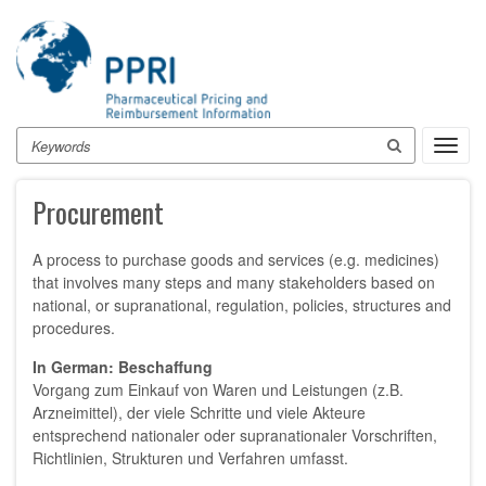
Skip
to
main
content
Search
Toggl
navig
Procurement
A process to purchase goods and services (e.g. medicines)
that involves many steps and many stakeholders based on
national, or supranational, regulation, policies, structures and
procedures.
In German: Beschaffung
Vorgang zum Einkauf von Waren und Leistungen (z.B.
Arzneimittel), der viele Schritte und viele Akteure
entsprechend nationaler oder supranationaler Vorschriften,
Richtlinien, Strukturen und Verfahren umfasst.